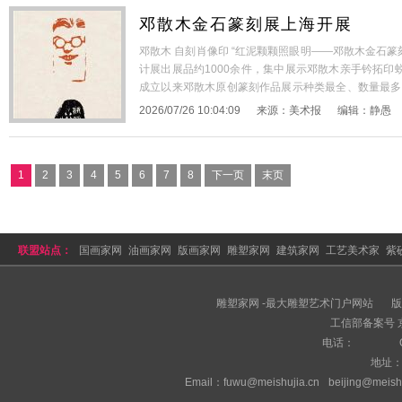
邓散木金石篆刻展上海开展
邓散木 自刻肖像印 “红泥颗颗照眼明——邓散木金石
计展出展品约1000余件，集中展示邓散木亲手钤拓印蜕
成立以来邓散木原创篆刻作品展示种类最全、数量最多的一
人，近现代著名篆刻家、书法家、艺术教育家。他享有“
2026/07/26 10:04:09
来源：
美术报
编辑：
静愚
坛三杰”，与齐白石并称“
[详细+]
1
2
3
4
5
6
7
8
下一页
末页
联盟站点：
国画家网
油画家网
版画家网
雕塑家网
建筑家网
工艺美术家
紫
拍卖网
美术家网
雕塑家网 -最大雕塑艺术门户网站
版
工信部备案号 京I
电话：
地址
Email：fuwu@meishujia.cn
beijing@meish