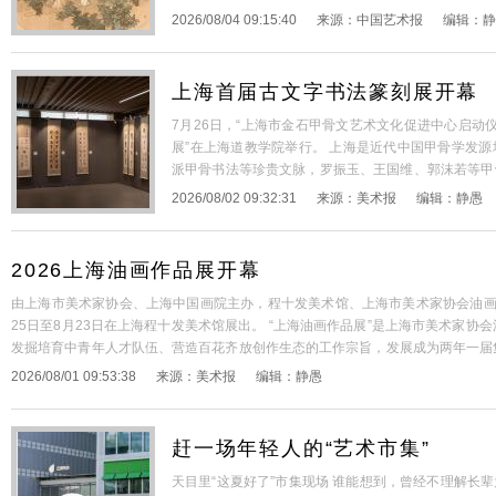
价值的文化转译。 这场以戴敦邦50余幅宋词人物画为
2026/08/04 09:15:40
来源：
中国艺术报
编辑：
静
览
[详细+]
上海首届古文字书法篆刻展开幕
7月26日，“上海市金石甲骨文艺术文化促进中心启动
展”在上海道教学院举行。 上海是近代中国甲骨学发
派甲骨书法等珍贵文脉，罗振玉、王国维、郭沫若等甲
推动、政协委员发起筹备下，上海市金石甲骨文艺术文
2026/08/02 09:32:31
来源：
美术报
编辑：
静愚
正科、悟端、张国恩、顾慧华等市政协委员作
[详细+]
2026上海油画作品展开幕
由上海市美术家协会、上海中国画院主办，程十发美术馆、上海市美术家协会油画艺委
25日至8月23日在上海程十发美术馆展出。 “上海油画作品展”是上海市美术家
发掘培育中青年人才队伍、营造百花齐放创作生态的工作宗旨，发展成为两年一届
交流的重要平台。 “2026上海油画作品展”，旨在围绕纪念中国工农红军长征胜利9
2026/08/01 09:53:38
来源：
美术报
编辑：
静愚
人民解放军建军100周年等重要节点，鼓励引导广大油画家聚焦国家叙事、时代精...
赶一场年轻人的“艺术市集”
天目里“这夏好了”市集现场 谁能想到，曾经不理解长