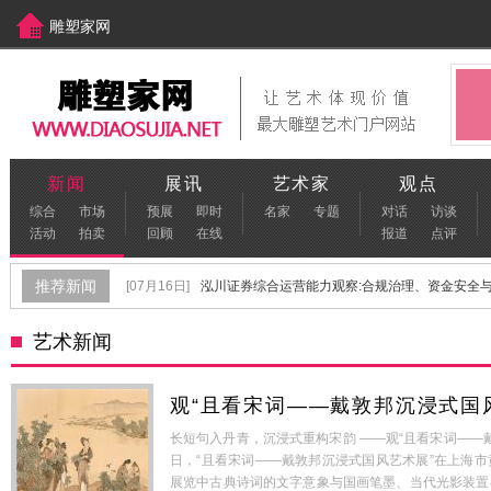
雕塑家网
中国美术家网
[www.meishujia.cn]
新闻
展讯
艺术家
观点
综合
市场
预展
即时
名家
专题
对话
访谈
活动
拍卖
回顾
在线
报道
点评
推荐新闻
[07月16日]
泓川证券综合运营能力观察:合规治理、资金安全与金
[06月22日]
保定不锈钢雕塑生产厂家怎么选？
[06月17日]
艺术新闻
[06月02日]
青年雕塑家孙春辉：以雕塑叩问内心，探索未知世
[09月29日]
“首届青年雕塑作品展览”在河北美术学院顺利开幕
观“且看宋词——戴敦邦沉浸式国
[08月04日]
"羊城陶韵 陶脉同源"特展盛大启幕 葆光美陶文化传承
长短句入丹青，沉浸式重构宋韵 ——观“且看宋词——戴敦
日，“且看宋词——戴敦邦沉浸式国风艺术展”在上海
展览中古典诗词的文字意象与国画笔墨、当代光影装置