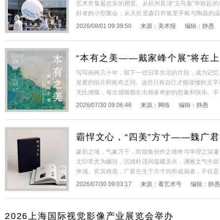
艺术市集最忠实的拥趸。从杭州良渚“玉鸟集”串联起
好者的小型聚会；从天目里森日市集里手账与陶器的温
的热烈沸腾,市集早已不是单纯的买卖场所，而是一代
2026/08/01 09:39:50
来源：
美术报
编辑：
静愚
点。本期，我们走进这些热闹非凡的市集现场，看看年
“本有之美——戴家峰个展”将在
写写画画几十年，留下一些日常生活的片段，成为记忆
发黄的纸片和画布之间。这些只有自己才能读懂的文字
无比感慨，每次感慨都生出很多奇妙的想象和快乐。不
现，那是当下的我。 人有时活了半辈子，可能才明白
2026/07/30 09:06:46
来源：
网络
编辑：
静愚
大地的食物，一饭一蔬一荤，简单平凡；傍晚有一处
霸悍文心，“四美”方寸——魏广
篆刻之域，气象万千，而能集创作之雄奇与学理之深邃
底色
文印章尤为瞩目，沉雄朴茂间蕴藏灵光，渊雅文气中鼓
奔涌。究其根底，广君先生于方寸间所成就者，不仅是
升华，凝集为令人激赏之“四美”，其背后更呈现出一
2026/07/30 09:03:17
来源：
看艺术号
编辑：
静愚
都源于其中国艺术研究院美术理论之锤炼、中国人民
+]
2026上海国际视觉影像产业展览会举办