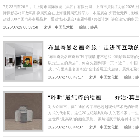
7月23日至26日，由上海市国际展览（集团）有限公司、上海市摄协主办的2026
际摄影器材和数码影像展览会在上海世博展览馆举办，本届展会以“视觉无界，影像
超过300个国内外参展品牌，通过“核心展会+主题特展+共创计划+讲座论坛”的
接、大师分享于一体的沉浸式多场景体验空间。 本届展会汇聚相机、镜头、各类
2026/07/29 08:37:58
来源：
中国艺术报
编辑：
静愚
设备等视频制作器材，囊括AI智能修图软件、智能影棚、VR影视等处理方案，以及相
布里奇曼名画奇旅：走进可互动的
“布里奇曼名画奇旅”展厅现场 想不想和《戴珍珠耳环
以走进去的杂志”，你会先翻到哪一页？近日，中
成，“布里奇曼名画奇旅”全球首展正式启幕。展览汇聚
巨匠、跨越1800年的近200幅正版高清名作，让观众
2026/07/27 08:47:17
来源：
中国文化报
编辑：
静
体验。 走进上海美术馆B2层的20
[详细+]
“聆听”最纯粹的绘画——乔治·莫
对大众而言，莫兰迪的名字早已超越现代艺术史的语境
方式的代名词。这位20世纪最具影响力的艺术家，一
全世界“最高级”的颜色系统。虽然活跃于以各种丰富
期，莫兰迪却始终坚持用低饱和的灰、米白、雾粉……
2026/07/27 08:44:37
来源：
中国文化报
编辑：
静
心独白寄托于光与影的微妙变化，并由此在现代艺术史