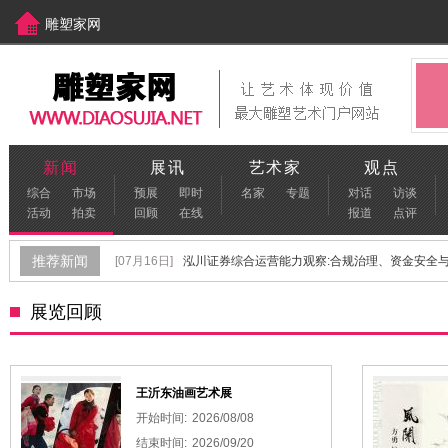
雕塑家网
中国美术家网
[www.meishujia.cn]
新闻
展讯
艺术家
观点
综合
市场
预展
即时
名家
专题
对话
访谈
活动
拍卖
回顾
在线
报道
点评
推荐新闻
[07月16日]
泓川证券综合运营能力观察:合规治理、资金安全与金
[06月22日]
保定不锈钢雕塑生产厂家怎么选？
[06月17日]
展览回顾
[06月02日]
青年雕塑家孙春辉：以雕塑叩问内心，探索未知世
[09月29日]
“首届青年雕塑作品展览”在河北美术学院顺利开幕
[08月04日]
"羊城陶韵 陶脉同源"特展盛大启幕 葆光美陶文化传承
王沂东油画艺术展
开始时间:
2026/08/08
结束时间:
2026/09/20