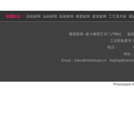
联盟站点：
国画家网
油画家网
版画家网
雕塑家网
建筑家网
工艺美术家
紫
拍卖网
美术家网
雕塑家网 -最大雕塑艺术门户网站
版
工信部备案号 京I
电话：
地址
Email：fuwu@meishujia.cn
beijing@meish
Processed i