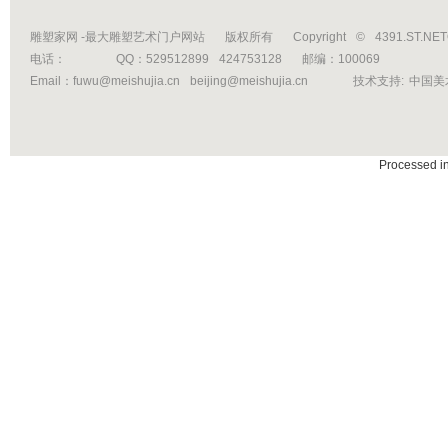
雕塑家网 -最大雕塑艺术门户网站
版权所有
Copyright
©
4391.ST.NE
电话：
QQ：529512899
424753128
邮编：100069
Email：fuwu@meishujia.cn
beijing@meishujia.cn
技术支持:
中国美
Processed i