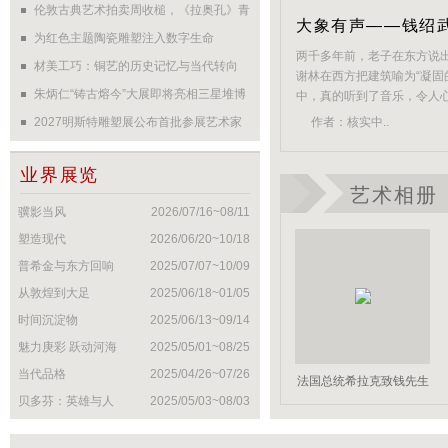
辈：钱穆、钱基博、钱伟长、钱钟书，这
伦敦古典艺术拍卖周收槌，《拉奥孔》青
了...
[详细+]
大象有声——钱绍
些如雷贯耳的名字，早已高悬于中国文化
铜雕塑1360万英镑创纪录
为红色主题陶瓷雕塑注入数字生命
与科技发展史的浩瀚星空。其父钱学熙是
两千多年前，老子在东方说出
材美工巧：铜艺的历史记忆与当代转向
北京大学外语教授，英国文学专家。而作
谢林在西方把建筑喻为“凝固
朱炳仁“铸古熔今”大展即将亮相三星堆博
中，真的听到了音乐，令人
为钱家的晚辈，钱绍武...
[详细+]
岩石的坚贞，带着火光、汗
物馆
2027明斯特雕塑展公布首批参展艺术家
作者：
核实中..
慧。这音乐，或沉重，或轻
与展览场地
简直就是交响乐的全奏，磅礴
业界展览
艺术相册
骥影当风
2026/07/16~08/11
塑造现代
2026/06/20~10/18
普希金与东方回响
2025/07/07~10/09
从敦煌到大足
2025/06/18~01/05
时间沉淀物
2025/06/13~09/14
魅力庚彩 跃动河海
2025/05/01~08/25
当代品格
2025/04/26~07/26
法国总统希拉克致钱先生
贝多芬：英雄与人
2025/05/03~08/03
的感谢信