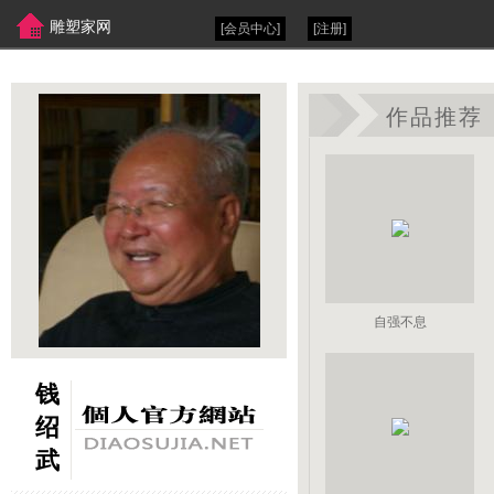
雕塑家网
[会员中心]
[注册]
作品推荐
自强不息
钱
绍
武