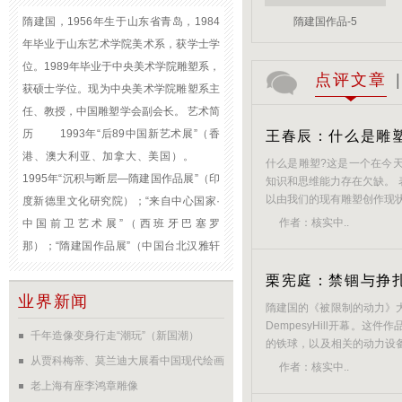
隋建国，1956年生于山东省青岛，1984
隋建国作品-5
年毕业于山东艺术学院美术系，获学士学
位。1989年毕业于中央美术学院雕塑系，
点评文章
|
获硕士学位。现为中央美术学院雕塑系主
任、教授，中国雕塑学会副会长。 艺术简
历 1993年“后89中国新艺术展”（香
王春辰：什么是雕
港、澳大利亚、加拿大、美国）。
什么是雕塑?这是一个在今
1995年“沉积与断层—隋建国作品展”（印
知识和思维能力存在欠缺。
以由我们的现有雕塑创作现
度新德里文化研究院）；“来自中心国家·
像、塑一个动物的形像，就
作者：
核实中..
中国前卫艺术展”（西班牙巴塞罗
街区里看到那些恶俗不堪、
那）；“隋建国作品展”（中国台北汉雅轩
类的。这一类东西被所谓的喜
画廊）；“记忆空间－隋建国作品展”（北
栗宪庭：禁锢与挣
京CIFA画廊）；“物质及其想象力·亚洲雕
业界新闻
隋建国的《被限制的动力》大
塑邀请展”（日本广岛）。 1996年“现
DempesyHill开幕。这
实·今天与明天·96中国当代艺术”（北京国
千年造像变身行走“潮玩”（新国潮）
的铁球，以及相关的动力设
际艺苑美术馆）；“欧亚大陆东侧·装置与
从贾科梅蒂、莫兰迪大展看中国现代绘画
的比例。铁柜里面的铁球由
作者：
核实中..
说，大家看到的只是一个巨
绘画”（日本大孤儿玉画廊）；“95年度批
雕塑
老上海有座李鸿章雕像
能够听到持续不断的嘎嘎声，以