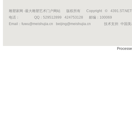
雕塑家网 -最大雕塑艺术门户网站
版权所有
Copyright
©
4391.ST.NE
电话：
QQ：529512899
424753128
邮编：100069
Email：fuwu@meishujia.cn
beijing@meishujia.cn
技术支持:
中国美
Processe