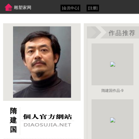
雕塑家网
[会员中心]
[注册]
作品推荐
隋建国作品-9
隋
建
国