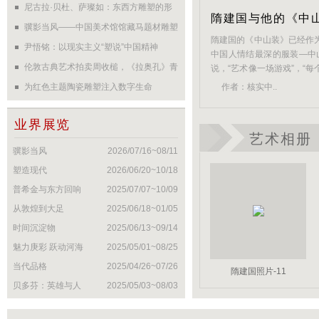
评家提名展（雕塑、装置）”（江
尼古拉·贝杜、萨璨如：东西方雕塑的形
隋建国与他的《中
苏）；“隋建国作品展”（香港汉雅轩画
与意
骥影当风——中国美术馆馆藏马题材雕塑
廊）。 1997年“世...
[详细+]
隋建国的《中山装》已经作
作品展亮相北京
尹悟铭：以现实主义“塑说”中国精神
中国人情结最深的服装—中
伦敦古典艺术拍卖周收槌，《拉奥孔》青
说，“艺术像一场游戏”，“
到无限的痛苦与狂喜”。19
铜雕塑1360万英镑创纪录
为红色主题陶瓷雕塑注入数字生命
作者：
核实中..
的前脸，是一个西洋建筑的
道道的广东当地建筑。因为
业界展览
像...
[详细+]
艺术相册
骥影当风
2026/07/16~08/11
塑造现代
2026/06/20~10/18
普希金与东方回响
2025/07/07~10/09
从敦煌到大足
2025/06/18~01/05
时间沉淀物
2025/06/13~09/14
魅力庚彩 跃动河海
2025/05/01~08/25
当代品格
2025/04/26~07/26
隋建国照片-11
贝多芬：英雄与人
2025/05/03~08/03