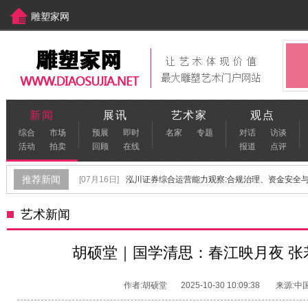
雕塑家网
中国美术家网
[www.meishujia.cn]
新闻
展讯
艺术家
观点
综合
市场
预展
即时
名家
专题
对话
访谈
活动
拍卖
回顾
在线
报道
点评
推荐新闻
[07月16日]
泓川证券综合运营能力观察:合规治理、资金安全与金
[06月22日]
保定不锈钢雕塑生产厂家怎么选？
[06月17日]
艺术新闻
[06月02日]
青年雕塑家孙春辉：以雕塑叩问内心，探索未知世
[09月29日]
“首届青年雕塑作品展览”在河北美术学院顺利开幕
胡硕堂｜国学清思：春江映月夜 张
[08月04日]
"羊城陶韵 陶脉同源"特展盛大启幕 葆光美陶文化传承
作者:胡硕堂
2025-10-30 10:09:38
来源:中