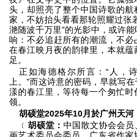
头，却照亮了整个中国诗歌的航
家，不妨抬头看看那轮照耀过张若
滟随波千万里”的光影中，或许能
响：不必追赶所有的潮流，不必
在春江映月夜的韵律里，本就蕴
足。
正如海德格尔所言：“人，
上。”而这诗意的密码，早就写在
漾的春江里，等待每一个匆忙时
领。
胡硕堂2025年10月於广州天河
﹝
胡硕堂：
中国散文协会会员
画艺术委员会委员、广东省作家