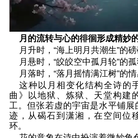
月的流转与心的徘徊形成精妙
月升时，“海上明月共潮生”的
月悬时，“皎皎空中孤月轮”的
月落时，“落月摇情满江树”的
这种以月相变化结构全诗的
曲》以地狱、炼狱、天堂构建
工。但张若虚的宇宙是水平铺展
迹，从碣石到潇湘，在空间位
环。
花的意象在诗中扮演着微妙角