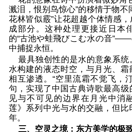
溅泪，恨别鸟惊心”的移情于物不
花林皆似霰”让花超越个体情感，
成部分。这种处理更接近日本
的“古池や蛙飛びこむ水の音”—
中捕捉永恒。
最具独创性的是水的意象系统
水构建的液态时空，与月光、霜
相互渗透。“空里流霜不觉飞，汀
句，实现了中国古典诗歌最高级
见与不可见的边界在月光中消
莲》系列中光与水的交融，但比
年。
三、空灵之境：东方美学的极