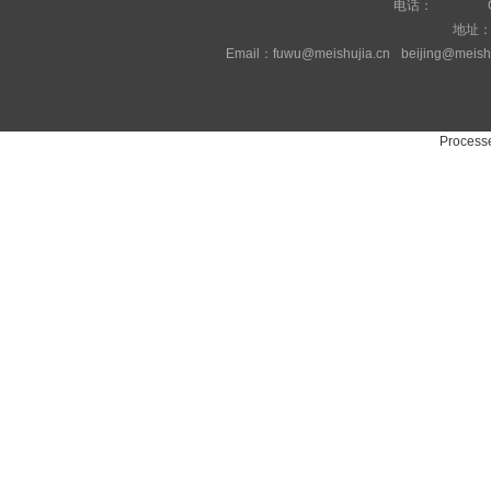
电话：
地址
Email：fuwu@meishujia.cn
beijing@meish
Processe