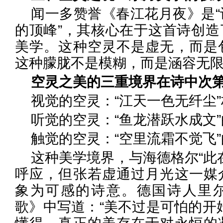
闻一多赞誉《春江花月夜》是
的顶峰”，其核心在于这首诗创造
美学。这种空灵不是虚无，而是
这种朦胧不是模糊，而是涵容无
空灵之美的三重境界在诗中次
视觉的空灵：“江天一色无纤尘
听觉的空灵：“鱼龙潜跃水成文
触觉的空灵：“空里流霜不觉飞
这种美学境界，与海德格尔“此
呼应，但张若虚通过月光这一媒
象为可感的诗意。德国诗人里
歌》中写道：“美不过是可怕的开