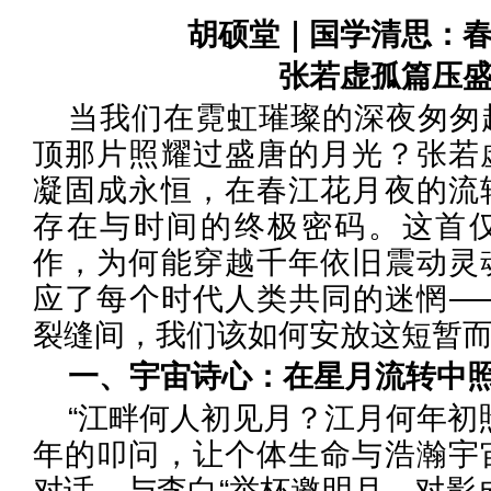
胡硕堂｜国学清思：
张若虚孤篇压
当我们在霓虹璀璨的深夜匆匆
顶那片照耀过盛唐的月光？张若
凝固成永恒，在春江花月夜的流
存在与时间的终极密码。这首
作，为何能穿越千年依旧震动灵
应了每个时代人类共同的迷惘—
裂缝间，我们该如何安放这短暂
一、宇宙诗心：在星月流转中
“江畔何人初见月？江月何年初
年的叩问，让个体生命与浩瀚宇
对话。与李白“举杯邀明月，对影