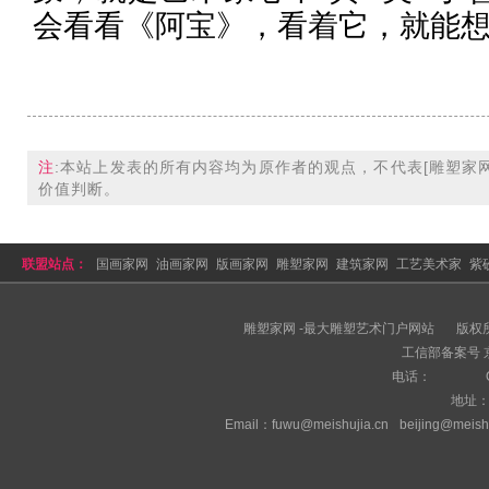
会看看《阿宝》，看着它，就能
注
:本站上发表的所有内容均为原作者的观点，不代表
[雕塑家网
价值判断。
联盟站点：
国画家网
油画家网
版画家网
雕塑家网
建筑家网
工艺美术家
紫
拍卖网
美术家网
雕塑家网 -最大雕塑艺术门户网站
版权
工信部备案号 京I
电话：
地址
Email：fuwu@meishujia.cn
beijing@meish