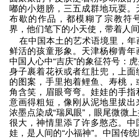
嘟的小翅膀，三五成群地玩耍。
布歇的作品，都模糊了宗教符
界，他们笔下的小天使，带着人
在中国本土的艺术语境里，年
鲜活的孩童形象。天津杨柳青年
中国人心中“吉庆”的象征符号：
身子裹着花袄或者红肚兜，上面
的图案，手里抱着鲤鱼、寿桃，
角含笑，眉眼弯弯。娃娃的手指
意画得粗短，像刚从泥地里拔出
浓墨点染成“瑞凤眼”，眼尾微微
很大，神情里添了许多憨态。中
娃，是人间的“小福神”。中国传