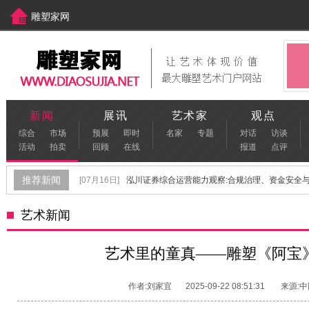
雕塑家网
中国美术家网
[www.meishujia.cn]
新闻
展讯
艺术家
观点
综合
市场
预展
即时
名家
专题
对话
访谈
活动
拍卖
回顾
在线
报道
点评
推荐新闻
[07月16日]
泓川证券综合运营能力观察:合规治理、资金安全与金
[06月22日]
保定不锈钢雕塑生产厂家怎么选？
[06月17日]
艺术新闻
[06月02日]
青年雕塑家孙春辉：以雕塑叩问内心，探索未知世
[09月29日]
“首届青年雕塑作品展览”在河北美术学院顺利开幕
艺术里的童真—​—雕塑《阿宝
[08月04日]
"羊城陶韵 陶脉同源"特展盛大启幕 葆光美陶文化传承
作者:刘家宜
2025-09-22 08:51:31
来源: