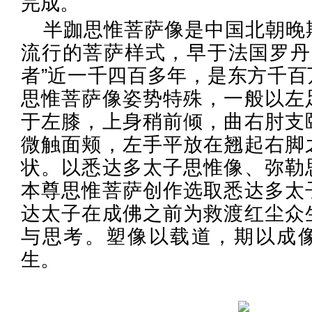
完成。
半跏思惟菩萨像是中国北朝晚
流行的菩萨样式，早于法国罗丹1
者”近一千四百多年，是东方千百
思惟菩萨像姿势特殊，一般以左
于左膝，上身稍前倾，曲右肘支
微触面颊，左手平放在翘起右脚
状。以悉达多太子思惟像、弥勒
本尊思惟菩萨创作选取悉达多太
达太子在成佛之前为救渡红尘众
与思考。塑像以载道，期以成
生。