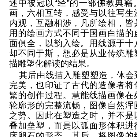
述中被冠以“经”的一部佛教典籍
画，六相互转，感受与以往写生
内观，互融相涉，凡所绘相，皆
用的绘画方式不同于国画白描的
面俱全，以韵入绘。用线源于十
却不同于斯，想必是从业传统雕
描雕塑化解读的结果。
其后由线描入雕塑塑造，体会
完美，也印证了古代的造像者将
繁的创作过程。慧能线描画像在
轮廓形的完整流畅，图像自然浑
之势。因此在塑造之时，并不是
叠加垒塑，而是以弧面形体积进
床卵石的形态。其后，将图像的