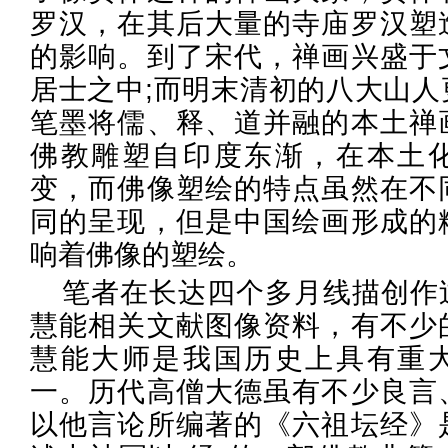
罗汉，在其后大量的寺庙罗汉塑
的影响。到了宋代，禅画兴盛于
居士之中;而明末清初的八大山人
笔墨将儒、释、道并融的本土禅
佛教雕塑自印度东渐，在本土
变，而佛像塑绘的特点虽然在不
同的呈现，但是中国绘画形成的
响着佛像的塑绘。
笔者在长达四个多月线描创作
慧能相关文献图像资料，有不少
慧能大师是我国历史上具有重
一。历代高僧大德虽有不少良言
以他言论所编著的《六祖坛经》