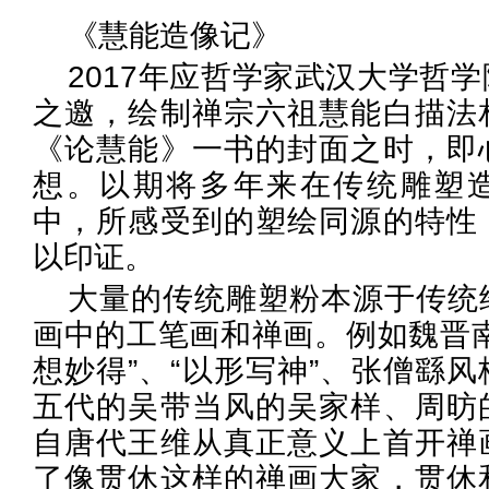
《慧能造像记》
2017年应哲学家武汉大学哲
之邀，绘制禅宗六祖慧能白描法
《论慧能》一书的封面之时，即
想。以期将多年来在传统雕塑
中，所感受到的塑绘同源的特性
以印证。
大量的传统雕塑粉本源于传统
画中的工笔画和禅画。例如魏晋南
想妙得”、“以形写神”、张僧繇
五代的吴带当风的吴家样、周昉
自唐代王维从真正意义上首开禅
了像贯休这样的禅画大家，贯休