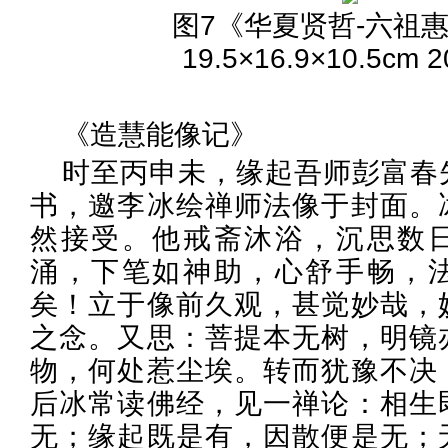
图7《华夏贤哲-六祖
19.5×16.9×10.5cm 
《造慧能像记》
时至丙申未，缘起吾师彭富春
书，邀李冰绘禅师法像于封面。
然接受。他戒斋沐浴，沉思数
涌，下笔如神助，心舒手畅，
矣！立于像前久观，甚觉妙哉，
之念。又思：菩提本无树，明镜
物，何处惹尘埃。转而犹豫不决
后冰常读佛经，见一禅论：相生
无；缘起既是有，因散便是无；