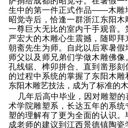
萨捐给成都的昭觉寺。在暑假一
生中的第一件正式作品——木雕
昭觉寺后，恰逢一群浙江东阳木
一尊巨大无比的室内千手观音。
严宏大的木雕心生震撼，随即拜
朝斋先生为师。自此以后寒暑假
师父以及师兄弟们学做木雕佛像
孔线锯、榫卯拼合、直到凿形刻
的过程中系统的掌握了东阳木雕
东阳木雕艺技法，成为了标准的
几年后高中毕业，因对雕塑的
术学院雕塑系，长达五年的系统
塑的理解有了更为全面的认识。
成老师的建议到江西景德镇陶瓷