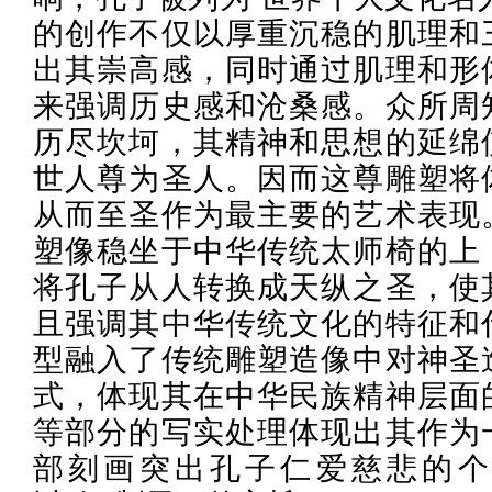
的创作不仅以厚重沉稳的肌理和
出其崇高感，同时通过肌理和形
来强调历史感和沧桑感。众所周
历尽坎坷，其精神和思想的延绵
世人尊为圣人。因而这尊雕塑将
从而至圣作为最主要的艺术表现
塑像稳坐于中华传统太师椅的上
将孔子从人转换成天纵之圣，使
且强调其中华传统文化的特征和
型融入了传统雕塑造像中对神圣
式，体现其在中华民族精神层面
等部分的写实处理体现出其作为
部刻画突出孔子仁爱慈悲的个