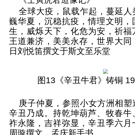
全球大疫，鼠载乍起，蔓延人
巍华夏，沉稳抗疫，情理文明，
生，威烁天下，化危为安，祈福
王道兼济，美美永存，世界大同
日刘悦笛撰文于斯文至乐堂
图13《辛丑牛君》铸铜 19.8
庚子仲夏，参照小女方洲相塑
辛丑乃成。持乾坤葫芦、牧春牛
祚永隆，吉祥弥显，辛丑季六月
周璇撰文，孟庆新手书。