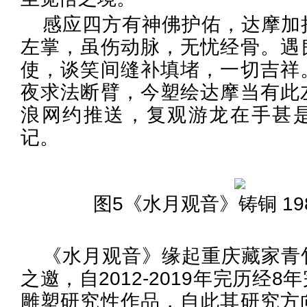
感应四方有神佛护佑，达摩加
左掌，虽伤动脉，无忧经骨。遇
使，谈笑间缝补填堵，一切吉祥
夜求法断臂，今塑绘达摩当有此
浪网约推送，复观游龙在手甚
记。
图5《水月观音》铸铜 198
《水月观音》缘起重庆藏家青
之邀，自2012-2019年完历经
雕塑研究性作品，自此其研究方