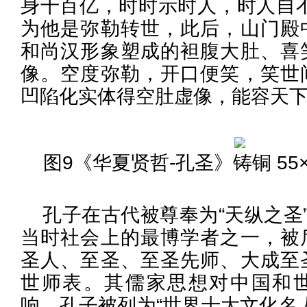
身千百亿，时时示时人，时人自不
为他是弥勒转世，此后，山门殿
和尚汉形象塑成的袒腹大肚、喜
像。空度弥勒，开口便笑，笑世
凹陷化实体得空肚虚像，能容天
图9《华夏贤哲-孔圣》铸铜 55×47
孔子在古代被尊奉为“天纵之圣”
当时社会上的最博学者之一，被
圣人、至圣、至圣先师、大成至
世师表。其儒家思想对中国和
响，孔子被列为“世界十大文化名