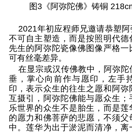
图3《阿弥陀佛》铸铜 218cm 
2021年初应程师兄邀请恭塑
不可自主塑造，而是按照明代德
先生的阿弥陀瓷像佛图像严格一
可有丝毫差异。
在显宗或汉传佛教中，阿弥陀
垂，掌心向前作与愿印，左手
印，表示众生的往生之愿和阿弥
互摄引，阿弥陀佛能与愿众生；
乐世界的众生不是胎生，而是莲
的愿力和佛菩萨的悲愿，不须父
中。莲华为出于淤泥而清净，离