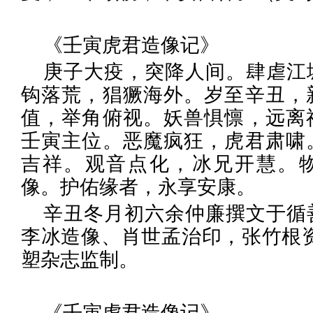
《壬寅虎君造像记》
庚子大疫，突降人间。肆虐江
钩落荒，猖獗海外。岁至辛丑，
值，举角俯视。妖兽惧懔，远离
壬寅主位。恶魔疯狂，虎君肃啸
吉祥。观音点化，冰兄开慧。
像。护佑缘者，永享安康。
辛丑冬月初六余仲廉撰文于循
李冰造像、肖世孟治印，张竹根资
塑杂志监制。
《壬寅虎君造像记》