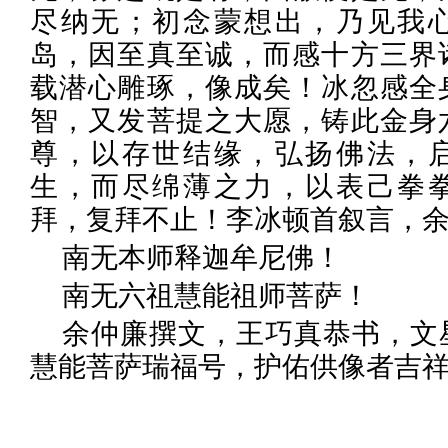
尽纳无；初念蒙想出，乃见我
岛，因至真至诚，而感十方三界
载潜心雕琢，像成矣！冰忽感全
智，又发菩提之大愿，铸此金身
尊，以存世结缘，弘扬佛法，
生，而尽绵薄之力，以表己拳
拜，复拜不止！李冰顿首叙言，
南无本师释迦牟尼佛！
南无六祖慧能祖师菩萨！
余仲廉撰文，王巧真恭书，文
慧能菩萨瑞福号，护佑供像者吉