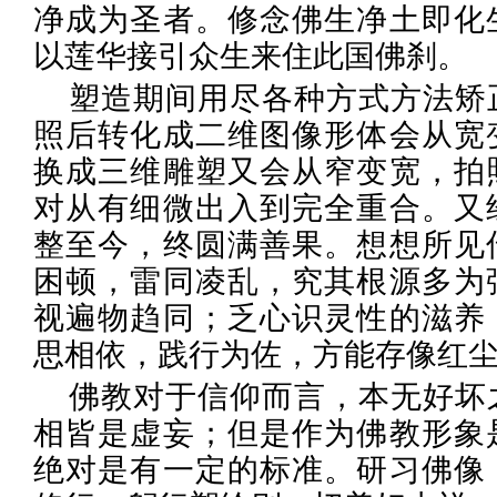
净成为圣者。修念佛生净土即化
以莲华接引众生来住此国佛刹。
塑造期间用尽各种方式方法矫
照后转化成二维图像形体会从宽
换成三维雕塑又会从窄变宽，拍
对从有细微出入到完全重合。又
整至今，终圆满善果。想想所见
困顿，雷同凌乱，究其根源多为
视遍物趋同；乏心识灵性的滋养
思相依，践行为佐，方能存像红
佛教对于信仰而言，本无好坏
相皆是虚妄；但是作为佛教形象
绝对是有一定的标准。研习佛像