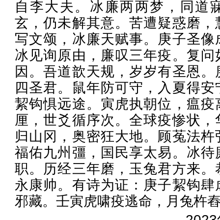
自李大夫。冰廉两两梦，同道
玄，仍未解其意。苦遭疑惑磨，
写文颂，冰廉天赋事。庚子圣像
冰见询原由，廉叹三年疫。复问
因。吾道歆天规，岁岁有圣恩。
四圣君。鼠年防可守，入夏得安
絜钩惧远途。寅虎执朝位，瘟疫
厘，世爻循序次。全球疫惨状，
归山冈，奥密狂大地。顾菟法杵
福佑九州彊，国民享太易。冰待
职。历经三年磨，玉兔君方来。
永康帅。有诗为证：庚子絜钩肆
邪藏。壬寅虎啸疫逃命，月兔杵
202