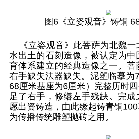
图6《立姿观音》铸铜 68c
《立姿观音》此菩萨为北魏一
水出土的石刻造像，被认定为中
育体系建立的经典造像之一。菩
右手缺失法器缺失。泥塑临摹为7
68厘米基座为6厘米）完整历时
足了右手，修缮左手残缺。完成
愿出资铸造，由此缘起铸青铜10
为传播传统雕塑抛砖之用。