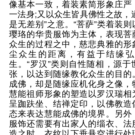
像基本一致，着装素简形象庄严
一法身;又以众生皆具佛性之故，
是无差别”之意。“菩萨”类着装
璎珞的华贵服饰为主体，表现菩
众生的过程之中，慈悲典雅的形
尘众生的距离，有益于结缘弘
生。“罗汉”类则自性随相，源于
张，以达到随缘教化众生的目的
成佛，却是随缘应机化身之像，
慧能祖师形象的塑造以罗汉瑞相
呈跏趺坐、结禅定印，以佛教造
态来表达慧能成佛的境界。另外
服饰还需要有出家人的缁衣、法
造之时，衣纹以下垂悬空进行处