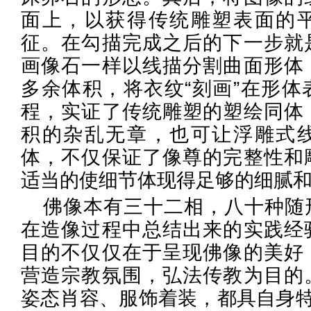
面上，以获得传统雕塑表面的
征。在勾描完成之后的下一步就
画像石一样以线描分割曲面形体
多余体积，将衣纹“刻画”在形体
程，实证了传统雕塑的塑绘同体
积的杂乱无章，也可让浮雕式
体，不仅保证了像尊的完整性和
适当的使细节体现得足够的细腻
佛像本有三十二相，八十种随
在造像过程中总结出来的实践经
目的不仅仅在于呈现佛像的美好
营造宗教氛围，弘法传教为目的
姿态肖容、服饰着装，都具自身特