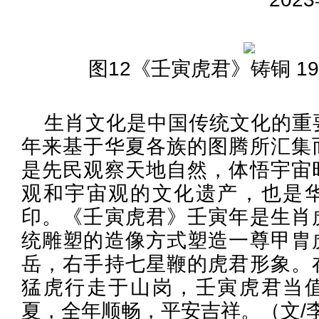
图12《壬寅虎君》铸铜 19.8
生肖文化是中国传统文化的重
年来基于华夏各族的图腾所汇集
是先民观察天地自然，体悟宇宙
观和宇宙观的文化遗产，也是
印。《壬寅虎君》壬寅年是生肖
统雕塑的造像方式塑造一尊甲胄
岳，右手持七星鞭的虎君形象。
猛虎行走于山岗，壬寅虎君当
夏，全年顺畅，平安吉祥。（文/