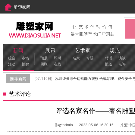
雕塑家网
中国美术家网
[www.meishujia.cn]
新闻
展讯
艺术家
观点
综合
市场
预展
即时
名家
专题
对话
访谈
活动
拍卖
回顾
在线
报道
点评
推荐新闻
[07月16日]
泓川证券综合运营能力观察:合规治理、资金安全与金
[06月22日]
保定不锈钢雕塑生产厂家怎么选？
[06月17日]
艺术评论
[06月02日]
青年雕塑家孙春辉：以雕塑叩问内心，探索未知世
[09月29日]
“首届青年雕塑作品展览”在河北美术学院顺利开幕
评选名家名作——著名雕
[08月04日]
"羊城陶韵 陶脉同源"特展盛大启幕 葆光美陶文化传承
作者:admin
2023-05-06 16:30:16
来源:中