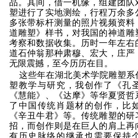
品。其间，借一机缘，组建团队
塑进行了实地测绘，行程万余多
多张带标杆测量的照片视频资料
道雕塑》样书，对我国的神道雕
考察和数据收集。历时一年左右
道石仲翁那种肃穆、宏大，庄严
无限震撼，至今历历在目。
这些年在湖北美术学院雕塑系
塑教学与研究，我创作了《孔
《慧能》、《达摩》等华夏贤哲
了中国传统肖题材的创作，比
《辛丑牛君》等。传统雕塑的研
招，而创作则是在巨人的肩上再
有历史脉络的继承也需要保持