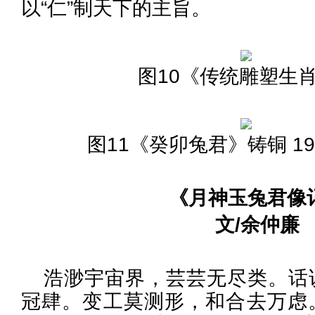
以“仁”制天下的主旨。
图10《传统雕塑生
图11《癸卯兔君》铸铜 19.8
《月神玉兔君像
文/余仲廉
浩渺宇宙界，芸芸无尽类。话
冠肆。变工莫测形，和合去万虑