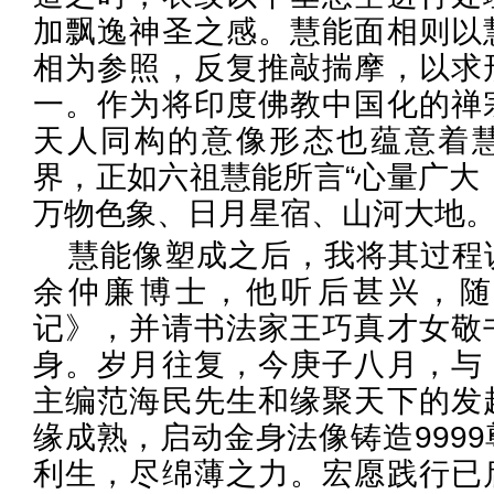
加飘逸神圣之感。慧能面相则以
相为参照，反复推敲揣摩，以求
一。作为将印度佛教中国化的禅
天人同构的意像形态也蕴意着
界，正如六祖慧能所言“心量广大
万物色象、日月星宿、山河大地。
慧能像塑成之后，我将其过程
余仲廉博士，他听后甚兴，随
记》，并请书法家王巧真才女敬
身。岁月往复，今庚子八月，与
主编范海民先生和缘聚天下的发
缘成熟，启动金身法像铸造999
利生，尽绵薄之力。宏愿践行已