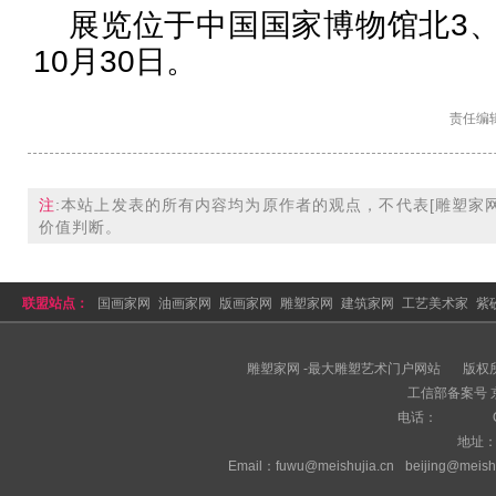
展览位于中国国家博物馆北3
10月30日。
责任编
注
:本站上发表的所有内容均为原作者的观点，不代表
[雕塑家网
价值判断。
联盟站点：
国画家网
油画家网
版画家网
雕塑家网
建筑家网
工艺美术家
紫
拍卖网
美术家网
雕塑家网 -最大雕塑艺术门户网站
版权
工信部备案号 京I
电话：
地址
Email：fuwu@meishujia.cn
beijing@meish