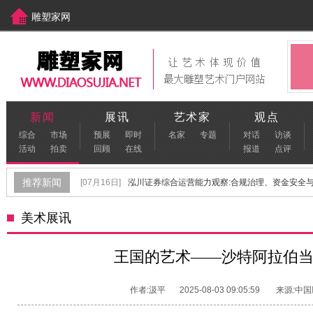
雕塑家网
中国美术家网
[www.meishujia.cn]
新闻
展讯
艺术家
观点
综合
市场
预展
即时
名家
专题
对话
访谈
活动
拍卖
回顾
在线
报道
点评
推荐新闻
[07月16日]
泓川证券综合运营能力观察:合规治理、资金安全与金
[06月22日]
保定不锈钢雕塑生产厂家怎么选？
[06月17日]
美术展讯
[06月02日]
青年雕塑家孙春辉：以雕塑叩问内心，探索未知世
[09月29日]
“首届青年雕塑作品展览”在河北美术学院顺利开幕
王国的艺术——沙特阿拉伯
[08月04日]
"羊城陶韵 陶脉同源"特展盛大启幕 葆光美陶文化传承
作者:汲平
2025-08-03 09:05:59
来源:中